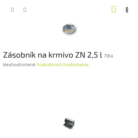
Prejsť
NÁKUP
na
obsah
KOŠÍK
Zásobník na krmivo ZN 2,5 l
7164
Priemerné
Neohodnotené
Podrobnosti hodnotenia
hodnotenie
produktu
je
0,0
z
5
hviezdičiek.