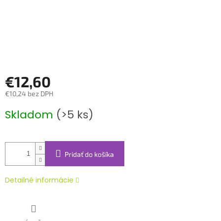
€12,60
€10,24 bez DPH
Jednotková
Skladom
(>5 ks)
cena:
Pridať do košíka
Detailné informácie