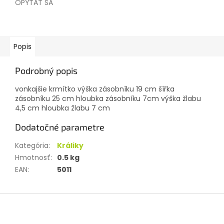
OPÝTAŤ SA
Popis
Podrobný popis
vonkajšie krmítko výška zásobníku 19 cm šířka
zásobníku 25 cm hloubka zásobníku 7cm výška žlabu
4,5 cm hloubka žlabu 7 cm
Dodatočné parametre
Kategória
:
Králiky
Hmotnosť
:
0.5 kg
EAN
:
5011
Z
á
p