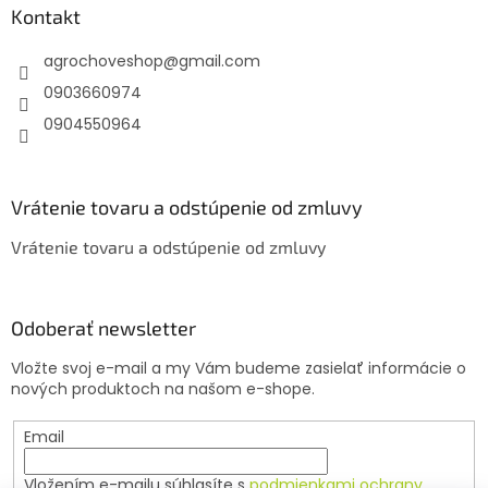
ä
Kontakt
t
agrochoveshop
@
gmail.com
i
e
0903660974
0904550964
Vrátenie tovaru a odstúpenie od zmluvy
Vrátenie tovaru a odstúpenie od zmluvy
Odoberať newsletter
Vložte svoj e-mail a my Vám budeme zasielať informácie o
nových produktoch na našom e-shope.
Email
Vložením e-mailu súhlasíte s
podmienkami ochrany