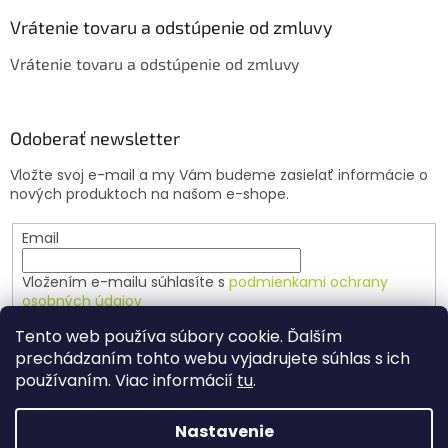
Vrátenie tovaru a odstúpenie od zmluvy
Vrátenie tovaru a odstúpenie od zmluvy
Odoberať newsletter
Vložte svoj e-mail a my Vám budeme zasielať informácie o
nových produktoch na našom e-shope.
Email
Vložením e-mailu súhlasíte s
podmienkami ochrany
osobných údajov
Tento web používa súbory cookie. Ďalším
PRIHLÁSIŤ SA
prechádzaním tohto webu vyjadrujete súhlas s ich
používaním. Viac informácií
tu
.
Nastavenie
Vytvoril Shoptet