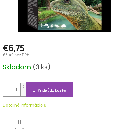
€6,75
€5,49 bez DPH
Jednotková
Skladom
(3 ks)
cena:
Pridať do košíka
Detailné informácie