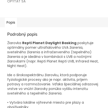
OPÝTAŤ SA
Popis
Podrobný popis
Žiarovka
Repti Planet Daylight Basking
poskytuje
optimálny pomer ultrafialového UVA žiarenia,
svetelného žiarenia a infračerveného (tepelného)
žiarenia a je ideálna v kombinácii s UVB a nočnými
žiarovkami (napr. Repti Planet Repti UVB, Infrared Heat,
Night Heat).
Ide o širokospektrálnu žiarovku, ktorá podporuje
fyziologické procesy ako je napr. aktivita, príjem
potravy a rozmnožovanie. Vďaka špeciálnej odrazovej
vrstve vo vnútri žiarovky ponúka vyššiu intenzitu
svetelného a tepelného žiarenia.
• Vytvára lokálne výhrevné miesto pre plazy a
obojživelníky