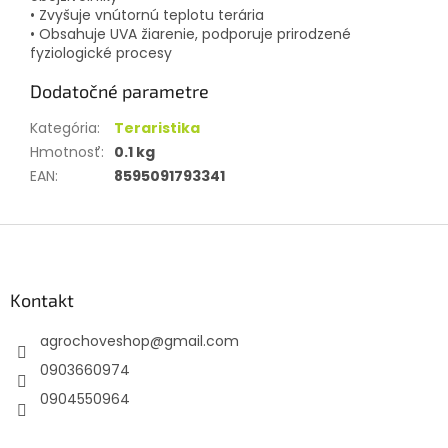
• Zvyšuje vnútornú teplotu terária
• Obsahuje UVA žiarenie, podporuje prirodzené
fyziologické procesy
Dodatočné parametre
Kategória
:
Teraristika
Hmotnosť
:
0.1 kg
EAN
:
8595091793341
Z
á
p
ä
Kontakt
t
agrochoveshop
@
gmail.com
i
e
0903660974
0904550964